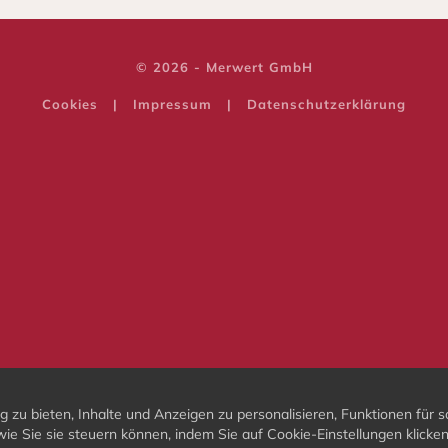
© 2026 - Merwert GmbH
Cookies
|
Impressum
|
Datenschutzerklärung
u bieten, Inhalte und Anzeigen zu personalisieren, Funktionen für s
wie Sie sie steuern können, indem Sie auf Cookie-Einstellungen klicke