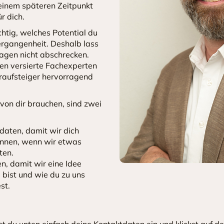
 einem späteren Zeitpunkt
r dich.
chtig, welches Potential du
ergangenheit. Deshalb lass
ragen nicht abschrecken.
ten versierte Fachexperten
eraufsteiger hervorragend
 von dir brauchen, sind zwei
daten, damit wir dich
önnen, wenn wir etwas
ten.
n, damit wir eine Idee
 bist und wie du zu uns
st.
gst du unten einfach deine Kontaktdaten ein und klickst auf 